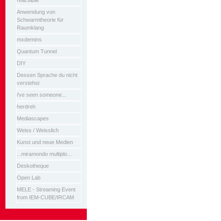
reactable
Anwendung von
Schwarmtheorie für
Raumklang
mxdemtns
Quantum Tunnel
DIY
Dessen Sprache du nicht
verstehst
i've seen someone...
herdreh
Mediascapes
Weiss / Weisslich
Kunst und neue Medien
...miramondo multiplo...
Deskotheque
Open Lab
MELE - Streaming Event
from IEM-CUBE/IRCAM