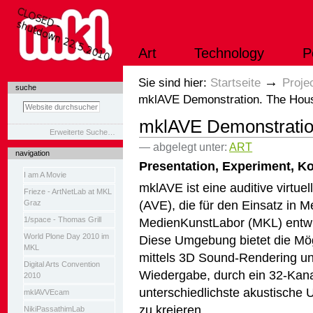
Direkt
zum
Inhalt
|
Art
Technology
P
Direkt
zur
Navigation
Sektionen
→
Sie sind hier:
Startseite
Proje
suche
mklAVE Demonstration. The Hou
mklAVE Demonstratio
Erweiterte Suche…
— abgelegt unter:
ART
navigation
Presentation, Experiment, K
I am A Movie
mklAVE ist eine auditive virtu
Frieze - ArtNetLab at MKL
(AVE), die für den Einsatz in 
Graz
1/space - Thomas Grill
MedienKunstLabor (MKL) entwi
World Plone Day 2010 im
Diese Umgebung bietet die Mög
MKL
mittels 3D Sound-Rendering u
Digital Arts Convention
Wiedergabe, durch ein 32-Kan
2010
unterschiedlichste akustisch
mklAVVEcam
zu kreieren.
NikiPassathimLab