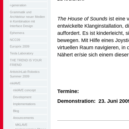
i-generation
Grammatik und
Architektur neuer Medien
The House of Sounds
ist eine 
in Kombination mit
entwickelte Klanginstallation
Interface Design
auffordert. Es ist kinderleicht
Ephemera
bewegen. Mit Hilfe eines Joyst
NCC09
virtuellen Raum navigieren, in
Europrix 2009
Nähert er/sie sich einem dieser
Tesla Laboratory
THE TREND IS YOUR
FRIEND
ArtistsInLab Robotics
Summer 2009
mklAVE
Termine:
mklAVE concept
Development
Demonstration: 23.
Juni 200
Implementations
Blog
Anouncements
Artikelaktionen
MKLAVE