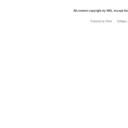
All content copyright by MKL except tho
Powered by Plone
Gültige