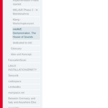
Implementation Phase
started
MKLAVE Phase 2 - In
Betriebnahme
Klang -
Workshopkonzert
mklAVE
Demonstration. The
House of Sounds
dedicated to mkl
Glossary
Idee und Konzept
FassadenScan
LINUX
INSTALLATIONSPARTY
Sensorik
codespace
Lendwalks
murspace.net
Between Germany and
Italy and Anywhere Else