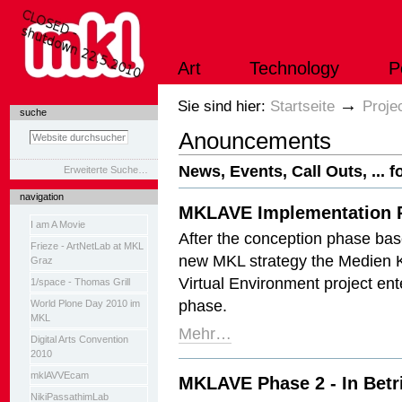
Direkt
zum
Inhalt
|
Art
Technology
P
Direkt
zur
Navigation
Sektionen
→
Sie sind hier:
Startseite
Proje
suche
Anouncements
News, Events, Call Outs, ...
Erweiterte Suche…
navigation
MKLAVE Implementation P
I am A Movie
After the conception phase bas
Frieze - ArtNetLab at MKL
new MKL strategy the Medien K
Graz
Virtual Environment project en
1/space - Thomas Grill
phase.
World Plone Day 2010 im
MKL
Mehr…
Digital Arts Convention
2010
mklAVVEcam
MKLAVE Phase 2 - In Bet
NikiPassathimLab