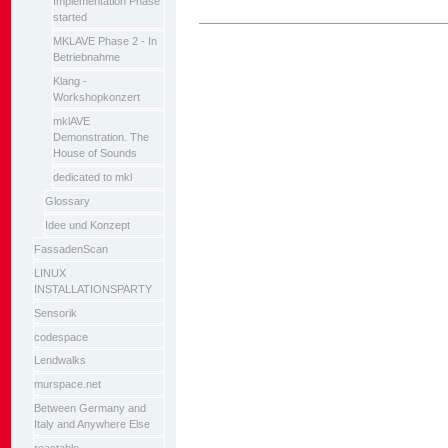
Implementation Phase
started
Artikelaktionen
MKLAVE Phase 2 - In
Betriebnahme
Klang -
Workshopkonzert
mklAVE
Demonstration. The
House of Sounds
dedicated to mkl
Glossary
Idee und Konzept
FassadenScan
LINUX
INSTALLATIONSPARTY
Sensorik
codespace
Lendwalks
murspace.net
Between Germany and
Italy and Anywhere Else