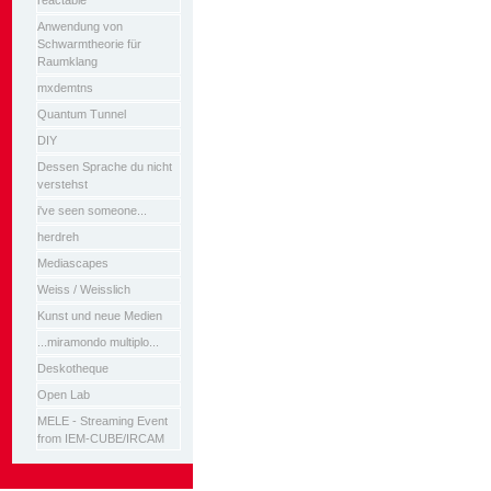
reactable
Anwendung von
Schwarmtheorie für
Raumklang
mxdemtns
Quantum Tunnel
DIY
Dessen Sprache du nicht
verstehst
i've seen someone...
herdreh
Mediascapes
Weiss / Weisslich
Kunst und neue Medien
...miramondo multiplo...
Deskotheque
Open Lab
MELE - Streaming Event
from IEM-CUBE/IRCAM