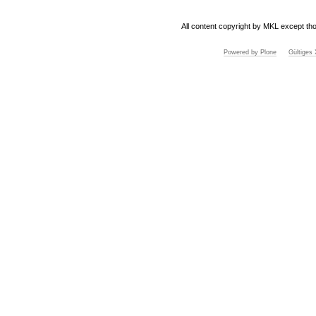
All content copyright by MKL except tho
Powered by Plone
Gültige