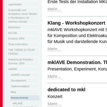
Erste Tests der Installation M
i-generation
Mehr…
Grammatik und
Architektur neuer Medien
in Kombination mit
Interface Design
Klang - Workshopkonzert
Ephemera
mklAVE Workshopkonzert mit St
NCC09
für Komposition und Elektroakus
Europrix 2009
für Musik und darstellende Ku
Tesla Laboratory
Mehr…
THE TREND IS YOUR
FRIEND
ArtistsInLab Robotics
mklAVE Demonstration. T
Summer 2009
Presentation, Experiment, Kon
mklAVE
mklAVE concept
Mehr…
Development
Implementations
dedicated to mkl
Blog
Konzert
Anouncements
Mehr…
MKLAVE