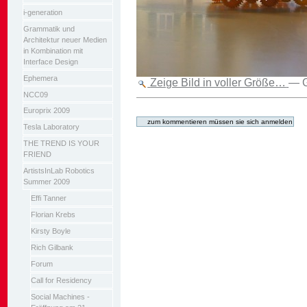
i-generation
Grammatik und
Architektur neuer Medien
in Kombination mit
Interface Design
Ephemera
Zeige Bild in voller Größe…
—
NCC09
Artikelaktionen
Europrix 2009
Tesla Laboratory
THE TREND IS YOUR
FRIEND
ArtistsInLab Robotics
Summer 2009
Effi Tanner
Florian Krebs
Kirsty Boyle
Rich Gilbank
Forum
Call for Residency
Social Machines -