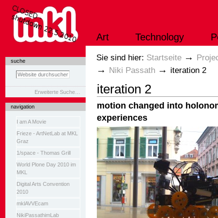
Direkt
zum
Inhalt
|
Art
Technology
P
Direkt
zur
Navigation
Sektionen
→
Sie sind hier:
Startseite
Proje
suche
→
→
Niki Passath
iteration 2
iteration 2
Erweiterte Suche…
motion changed into holono
navigation
experiences
I am A Movie
Frieze - ArtNetLab at MKL
Graz
1/space - Thomas Grill
World Plone Day 2010 im
MKL
Digital Arts Convention
2010
mklAVVEcam
NikiPassathimLab