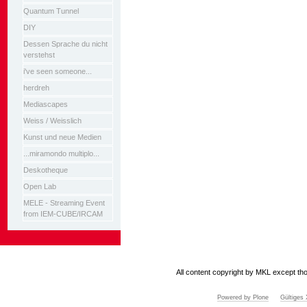
Quantum Tunnel
DIY
Dessen Sprache du nicht
verstehst
i've seen someone...
herdreh
Mediascapes
Weiss / Weisslich
Kunst und neue Medien
...miramondo multiplo...
Deskotheque
Open Lab
MELE - Streaming Event
from IEM-CUBE/IRCAM
All content copyright by MKL except tho
Powered by Plone
Gültige