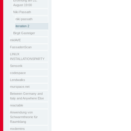
Eröffnung am 21.
August 19:00
Niki Passath
niki passath
iteration 2
Birgit Gasteiger
mklAVE
FassadenScan
LINUX
INSTALLATIONSPARTY
Sensorik
codespace
Lendwalks
murspace.net
Between Germany and
Italy and Anywhere Else
reactable
Anwendung von
Schwarmtheorie für
Raumklang
mxdemtns