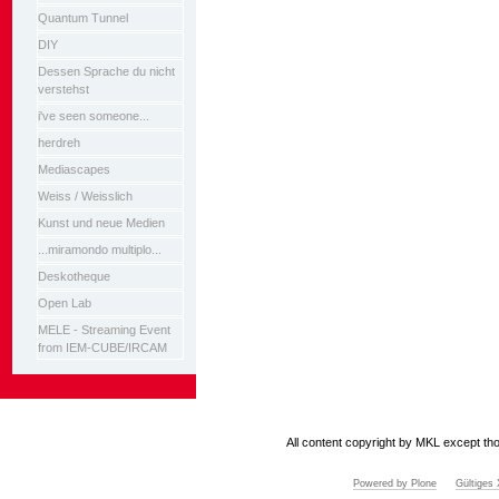
Quantum Tunnel
DIY
Dessen Sprache du nicht
verstehst
i've seen someone...
herdreh
Mediascapes
Weiss / Weisslich
Kunst und neue Medien
...miramondo multiplo...
Deskotheque
Open Lab
MELE - Streaming Event
from IEM-CUBE/IRCAM
All content copyright by MKL except tho
Powered by Plone
Gültige