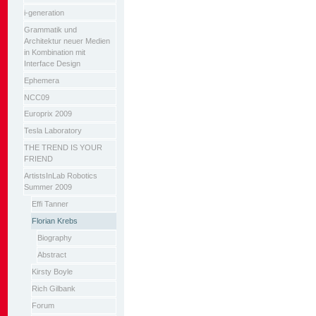
i-generation
Grammatik und
Architektur neuer Medien
in Kombination mit
Interface Design
Ephemera
NCC09
Europrix 2009
Tesla Laboratory
THE TREND IS YOUR
FRIEND
ArtistsInLab Robotics
Summer 2009
Effi Tanner
Florian Krebs
Biography
Abstract
Kirsty Boyle
Rich Gilbank
Forum