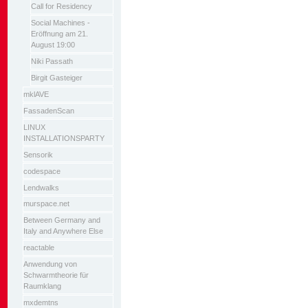
Call for Residency
Social Machines -
Eröffnung am 21.
August 19:00
Niki Passath
Birgit Gasteiger
mklAVE
FassadenScan
LINUX
INSTALLATIONSPARTY
Sensorik
codespace
Lendwalks
murspace.net
Between Germany and
Italy and Anywhere Else
reactable
Anwendung von
Schwarmtheorie für
Raumklang
mxdemtns