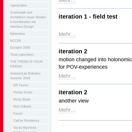
Mehr…
i-generation
Grammatik und
iteration 1 - field test
Architektur neuer Medien
in Kombination mit
Interface Design
Mehr…
Ephemera
NCC09
Europrix 2009
iteration 2
Tesla Laboratory
motion changed into holonomi
THE TREND IS YOUR
for POV-experiences
FRIEND
ArtistsInLab Robotics
Mehr…
Summer 2009
Effi Tanner
iteration 2
Florian Krebs
another view
Kirsty Boyle
Rich Gilbank
Mehr…
Forum
Call for Residency
Artikelaktionen
Social Machines -