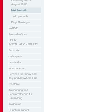
Eröffnung am 21.
August 19:00
Niki Passath
niki passath
Birgit Gasteiger
mklAVE
FassadenScan
LINUX
INSTALLATIONSPARTY
Sensorik
codespace
Lendwalks
murspace.net
Between Germany and
Italy and Anywhere Else
reactable
Anwendung von
Schwarmtheorie für
Raumklang
mxdemtns
Quantum Tunnel