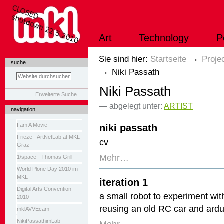
Direkt
zum
Inhalt
|
Art
Technology
P
Direkt
zur
Navigation
Sektionen
→
Sie sind hier:
Startseite
Proje
suche
→
Niki Passath
Niki Passath
Erweiterte Suche…
— abgelegt unter:
ARTIST
navigation
I am A Movie
niki passath
Frieze - ArtNetLab at MKL
cv
Graz
Mehr…
1/space - Thomas Grill
World Plone Day 2010 im
MKL
iteration 1
Digital Arts Convention
a small robot to experiment wi
2010
reusing an old RC car and ardu
mklAVVEcam
NikiPassathimLab