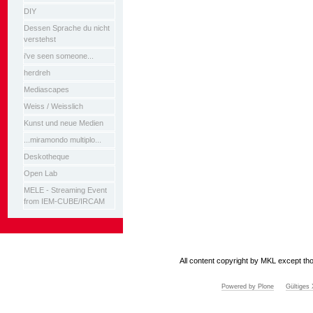
DIY
Dessen Sprache du nicht
verstehst
i've seen someone...
herdreh
Mediascapes
Weiss / Weisslich
Kunst und neue Medien
...miramondo multiplo...
Deskotheque
Open Lab
MELE - Streaming Event
from IEM-CUBE/IRCAM
All content copyright by MKL except tho
Powered by Plone
Gültige