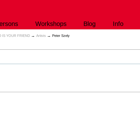
ersons
Workshops
Blog
Info
→
→
 IS YOUR FRIEND
Artists
Peter Szely