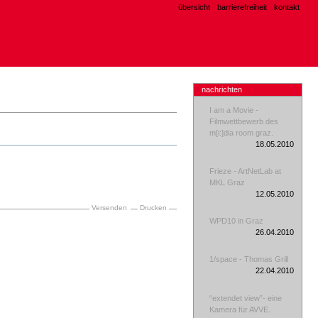
übersicht
barrierefreiheit
kontakt
nachrichten
I am a Movie -
Filmwettbewerb des
m[i:]dia room graz.
18.05.2010
Frieze - ArtNetLab at
MKL Graz
12.05.2010
Versenden
Drucken
WPD10 in Graz
26.04.2010
1/space - Thomas Grill
22.04.2010
“extendet view”- eine
Kamera für AVVE.