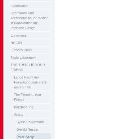
i-generation
Grammatik und
Architektur neuer Medien
in Kombination mit
Interface Design
Ephemera
NCC09
Europrix 2009
Tesla Laboratory
THE TREND IS YOUR
FRIEND
Lange Nacht der
Forschung zum ersten
mal im mkl!
The Trend Is Your
Friend
Kurzfassung
Artists
Sylvia Eckermann
Gerald Nestler
Peter Szely