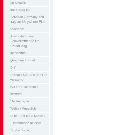
Lendwalks
murspace.net
Between Germany and
Italy and Anywhere Else
reactable
Anwendung von
Schwarmtheorie für
Raumklang
mxdemtns
Quantum Tunnel
DIY
Dessen Sprache du nicht
verstehst
i've seen someone...
herdreh
Mediascapes
Weiss / Weisslich
Kunst und neue Medien
...miramondo multiplo...
Deskotheque