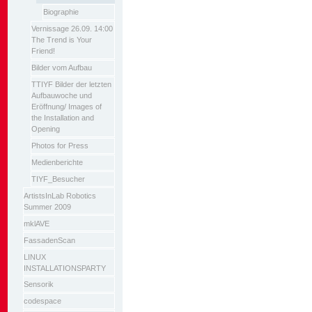
Biographie
Vernissage 26.09. 14:00
The Trend is Your
Friend!
Bilder vom Aufbau
TTIYF Bilder der letzten
Aufbauwoche und
Eröffnung/ Images of
the Installation and
Opening
Photos for Press
Medienberichte
TIYF_Besucher
ArtistsInLab Robotics
Summer 2009
mklAVE
FassadenScan
LINUX
INSTALLATIONSPARTY
Sensorik
codespace