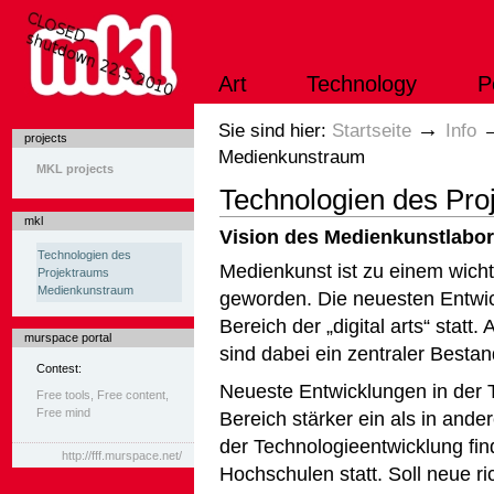
Direkt
zum
Inhalt
|
Art
Technology
P
Direkt
zur
Navigation
Sektionen
→
Sie sind hier:
Startseite
Info
projects
Medienkunstraum
MKL projects
Technologien des Pr
mkl
Vision des Medienkunstlabor
Technologien des
Medienkunst ist zu einem wicht
Projektraums
Medienkunstraum
gewor­den. Die neuesten Entwi
Bereich der „digital arts“ stat
murspace portal
sind dabei ein zentraler Bestand
Contest:
Neueste Entwicklungen in der T
Free tools, Free content,
Free mind
Bereich stärker ein als in ande
der Technologieentwicklung fin
http://fff.murspace.net/
Hochschulen statt. Soll neue 