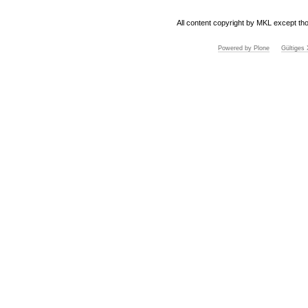
All content copyright by MKL except tho
Powered by Plone
Gültige