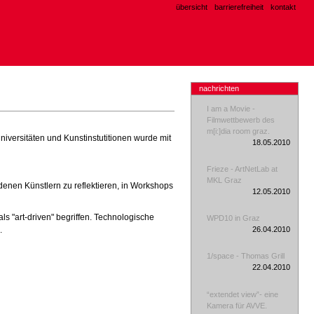
übersicht
barrierefreiheit
kontakt
nachrichten
I am a Movie -
Filmwettbewerb des
m[i:]dia room graz.
iversitäten und Kunstinstutitionen wurde mit
18.05.2010
Frieze - ArtNetLab at
MKL Graz
adenen Künstlern zu reflektieren, in Workshops
12.05.2010
s "art-driven" begriffen. Technologische
WPD10 in Graz
26.04.2010
.
1/space - Thomas Grill
22.04.2010
“extendet view”- eine
Kamera für AVVE.