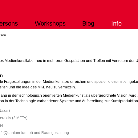
ersons
Workshops
Blog
Info
asen
s Medienkunstlabor neu in mehreren Gesprächen und Treffen mit Vertretern der Un
on
elle Fragestellungen in der Medienkunst zu erreichen und speziell diese mit eingel
eiten und die Idee des MKL neu zu vermitteln.
g in der technologisch orientierten Medienkunst als übergeordnete Vision, wird al
von in der Technologie vorhandener Systeme und Aufbereitung zur Kunstproduktion
Nazar)
eraktiv (2 META)
e)
haft (Quantum-tunnel) und Raumgestaltung