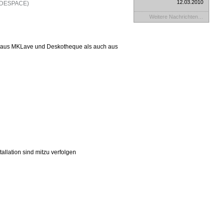
12.03.2010
CODESPACE)
Weitere Nachrichten…
hl aus MKLave und Deskotheque als auch aus
lation sind mitzu verfolgen