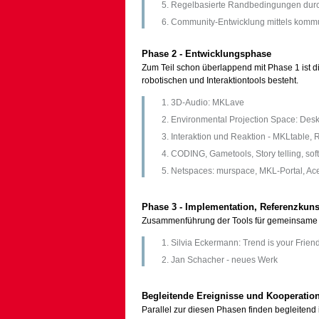
Regelbasierte Randbedingungen dur
Community-Entwicklung mittels kommunik
Phase 2 - Entwicklungsphase
Zum Teil schon überlappend mit Phase 1 ist
robotischen und Interaktiontools besteht.
3D-Audio: MKLave
Environmental Projection Space: Des
Interaktion und Reaktion - MKLtable, R
CODING, Gametools, Story telling, sof
Netspaces: murspace, MKL-Portal, Ac
Phase 3 - Implementation, Referenzkun
Zusammenführung der Tools für gemeinsame E
Silvia Eckermann: Trend is your Frien
Jan Schacher - neues Werk
Begleitende Ereignisse und Kooperatio
Parallel zur diesen Phasen finden begleitend