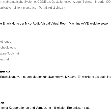
ch mathematische Systeme, CODE als Gestaltungswerkzeug (Schwarmtheorie, 
ativer Mittel ( murspace - Portal, Artist Linux )
 die Entwicklung der MKL- Audio Visual Virtual Room Machine AVVE, welche sowo
kotheque
obotik tools
tware Toolchain
essgrid
stwerke
ntwicklung von neuen Medienkunstwerken wir MKLave. Entwicklung als auch Instal
d
nen
 immer Kooperationen und Vernetzung mit lokalen Ereignissen statt: