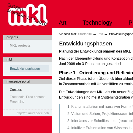
Direkt
zum
Inhalt
|
Art
Technology
P
Direkt
zur
Navigation
Sektionen
→
→
Sie sind hier:
Startseite
Info
Entwicklungsph
projects
Entwicklungsphasen
MKL projects
Planung der Entwicklungsphasen des MKL
Nach der Ideenentwicklung und Konzeption de
mkl
Juni 2009 ein 3-Phasenplan gestarted.
Entwicklungsphasen
Phase 1 - Orientierung und Reflexi
Ziel dieser Phase ist ein Überblick über aktu
murspace portal
in Zusammenarbeit mit Universitäten zu erarb
Contest:
Die Entwicklungen des MKL als ein neuer Zugan
Free tools, Free content,
Entwicklungen sind meist Systemintegration 
Free mind
Klanginstallation mit narrativer Form (
http://fff.murspace.net/
Vision und Sehen, Projektionsraum int
Interfaces zur Schnittestellen (reactabl
Intuitiver Präsentation von Wissensc