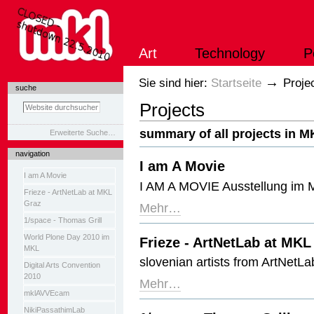
Direkt
zum
Inhalt
|
Art
Technology
P
Direkt
zur
Navigation
Sektionen
→
Sie sind hier:
Startseite
Proje
suche
Projects
summary of all projects in 
Erweiterte Suche…
navigation
I am A Movie
I am A Movie
I AM A MOVIE Ausstellung im 
Frieze - ArtNetLab at MKL
Graz
Mehr…
1/space - Thomas Grill
World Plone Day 2010 im
Frieze - ArtNetLab at MKL
MKL
slovenian artists from ArtNetLa
Digital Arts Convention
2010
Mehr…
mklAVVEcam
NikiPassathimLab