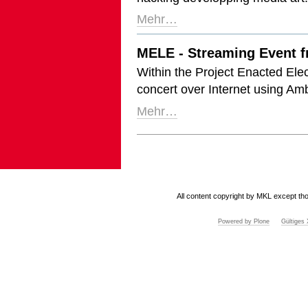
Mehr…
MELE - Streaming Event
Within the Project Enacted Elec
concert over Internet using A
Mehr…
Artikelaktionen
All content copyright by MKL except tho
Powered by Plone
Gültige