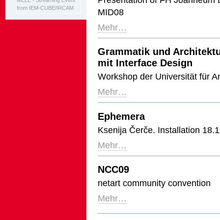
MELE - Streaming Event
from IEM-CUBE/IRCAM
MID08
Mehr…
Grammatik und Architektu
mit Interface Design
Workshop der Universität für 
Mehr…
Ephemera
Ksenija Čerče. Installation 18
Mehr…
NCC09
netart community convention
Mehr…