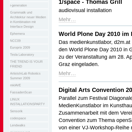
1/space - Thomas Grill
i-generation
audiovisual installation
Grammatik und
Architektur neuer Medien
Mehr…
in Kombination mit
Interface Design
World Plone Day 2010 im
Ephemera
NCC09
Das medienkunstlabor, d2m.at 
Europrix 2009
den World Plone Day 2010 in Gr
Tesla Laboratory
zu der Veranstaltung am 28. A
THE TREND IS YOUR
Graz eingeladen.
FRIEND
Mehr…
ArtistsInLab Robotics
Summer 2009
mklAVE
Digital Arts Convention 2
FassadenScan
Parallel zum Festival Diagonale
LINUX
MedienKunstlabor im Kunsthau
INSTALLATIONSPARTY
Sensorik
Zusammenarbeit mit dem Verein
codespace
Convention zum Thema openSou
Lendwalks
von einer VJ-Workshop-Reihe 