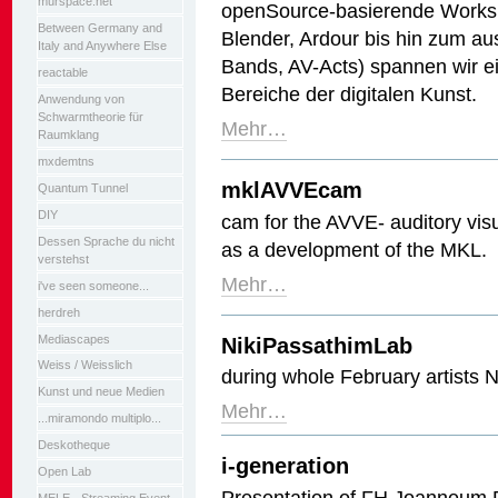
murspace.net
openSource-basierende Worksh
Between Germany and
Blender, Ardour bis hin zum a
Italy and Anywhere Else
Bands, AV-Acts) spannen wir e
reactable
Bereiche der digitalen Kunst.
Anwendung von
Schwarmtheorie für
Mehr…
Raumklang
mxdemtns
mklAVVEcam
Quantum Tunnel
DIY
cam for the AVVE- auditory visu
Dessen Sprache du nicht
as a development of the MKL.
verstehst
Mehr…
i've seen someone...
herdreh
Mediascapes
NikiPassathimLab
Weiss / Weisslich
during whole February artists N
Kunst und neue Medien
Mehr…
...miramondo multiplo...
Deskotheque
i-generation
Open Lab
Presentation of FH Joanneum D