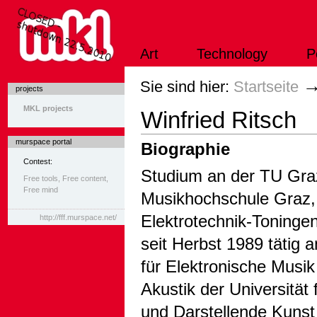
Direkt
zum
Inhalt
|
Art
Technology
P
Direkt
zur
Navigation
Sektionen
Sie sind hier:
Startseite
projects
MKL projects
Winfried Ritsch
murspace portal
Biographie
Contest:
Studium an der TU Gra
Free tools, Free content,
Free mind
Musikhochschule Graz,
Elektrotechnik-Toninge
http://fff.murspace.net/
seit Herbst 1989 tätig a
für Elektronische Musik
Akustik der Universität 
und Darstellende Kunst